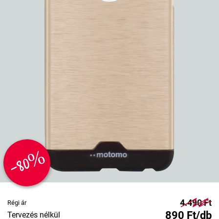
-80%
4.490 Ft
Régi ár
890 Ft/db
Tervezés nélkül