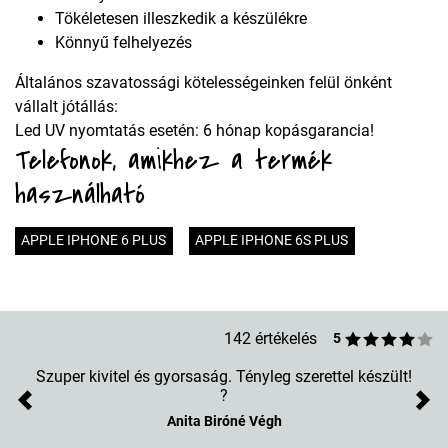
Tökéletesen illeszkedik a készülékre
Könnyű felhelyezés
Általános szavatossági kötelességeinken felül önként
vállalt jótállás:
Led UV nyomtatás esetén: 6 hónap kopásgarancia!
Telefonok, amikhez a termék
használható
APPLE IPHONE 6 PLUS
APPLE IPHONE 6S PLUS
142 értékelés
5
Szuper kivitel és gyorsaság. Tényleg szerettel készült!
?
Previous
Nex
Anita Biróné Végh