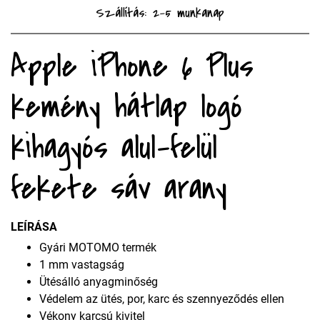
Szállítás: 2-5 munkanap
Apple iPhone 6 Plus
kemény hátlap logó
kihagyós alul-felül
fekete sáv arany
LEÍRÁSA
Gyári MOTOMO termék
1 mm vastagság
Ütésálló anyagminőség
Védelem az ütés, por, karc és szennyeződés ellen
Vékony karcsú kivitel