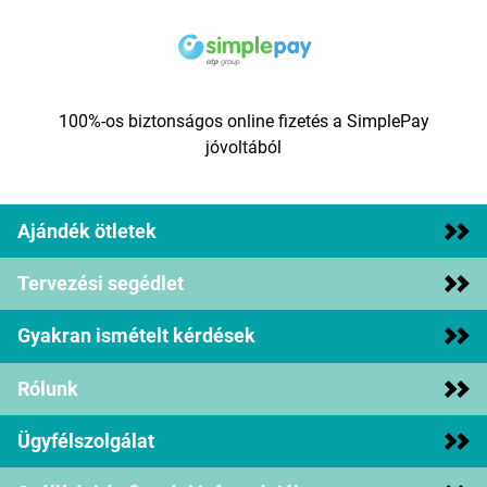
100%-os biztonságos online fizetés a SimplePay
jóvoltából
Ajándék ötletek
Tervezési segédlet
Gyakran ismételt kérdések
Rólunk
Ügyfélszolgálat