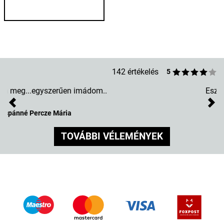
142 értékelés
5
Eszméletlen jól néz ki!?
Previous
Nex
László Tímár
TOVÁBBI VÉLEMÉNYEK