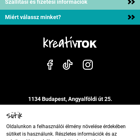
Szállítási és fizetési információk
Miért válassz minket?
1134 Budapest, Angyalföldi út 25.
info@kreativtok.hu
Sütik
Oldalunkon a felhasználói élmény növelése érdekében
Adatkezelési szabályzat
sütiket is használunk. Részletes információk és az