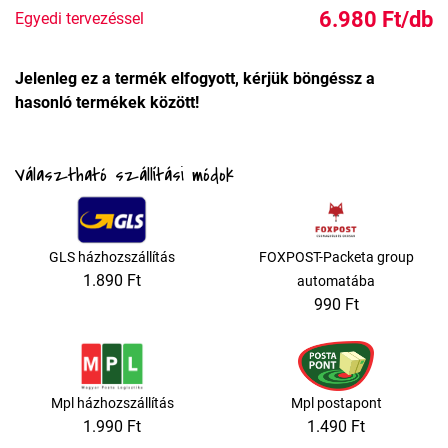
6.980 Ft/db
Egyedi tervezéssel
Jelenleg ez a termék elfogyott, kérjük böngéssz a
hasonló termékek között!
Választható szállítási módok
GLS házhozszállítás
FOXPOST-Packeta group
1.890 Ft
automatába
990 Ft
Mpl házhozszállítás
Mpl postapont
1.990 Ft
1.490 Ft