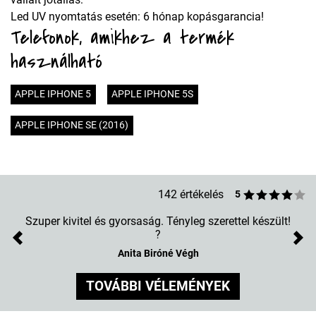
Led UV nyomtatás esetén: 6 hónap kopásgarancia!
Telefonok, amikhez a termék
használható
APPLE IPHONE 5
APPLE IPHONE 5S
APPLE IPHONE SE (2016)
142 értékelés
5
Szuper kivitel és gyorsaság. Tényleg szerettel készült!
?
Previous
Nex
Anita Biróné Végh
TOVÁBBI VÉLEMÉNYEK