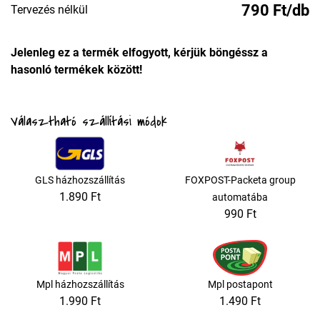
790 Ft/db
Tervezés nélkül
Jelenleg ez a termék elfogyott, kérjük böngéssz a
hasonló termékek között!
Választható szállítási módok
GLS házhozszállítás
FOXPOST-Packeta group
1.890 Ft
automatába
990 Ft
Mpl házhozszállítás
Mpl postapont
1.990 Ft
1.490 Ft