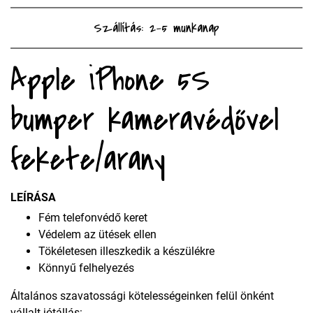
Szállítás: 2-5 munkanap
Apple iPhone 5S
bumper kameravédővel
fekete/arany
LEÍRÁSA
Fém telefonvédő keret
Védelem az ütések ellen
Tökéletesen illeszkedik a készülékre
Könnyű felhelyezés
Általános szavatossági kötelességeinken felül önként
vállalt jótállás: