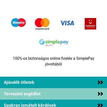
100%-os biztonságos online fizetés a SimplePay
jóvoltából
Ajándék ötletek
Tervezési segédlet
Gyakran ismételt kérdések