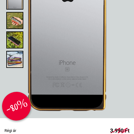
-80%
3.990 Ft
Régi ár