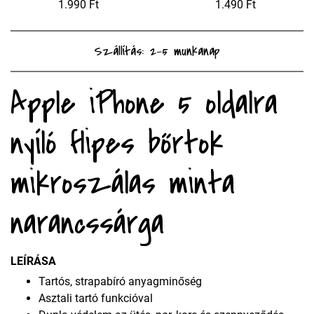
1.990 Ft
1.490 Ft
Szállítás: 2-5 munkanap
Apple iPhone 5 oldalra
nyíló flipes bőrtok
mikroszálas minta
narancssárga
LEÍRÁSA
Tartós, strapabíró anyagminőség
Asztali tartó funkcióval