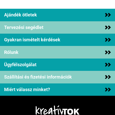
Ajándék ötletek
Tervezési segédlet
Gyakran ismételt kérdések
Rólunk
Ügyfélszolgálat
Szállítási és fizetési információk
Miért válassz minket?