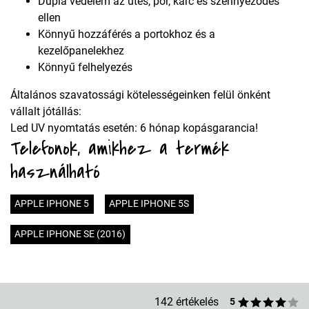
Dupla védelem az ütés, por, karc és szennyeződés
ellen
Könnyű hozzáférés a portokhoz és a
kezelőpanelekhez
Könnyű felhelyezés
Általános szavatossági kötelességeinken felül önként
vállalt jótállás:
Led UV nyomtatás esetén: 6 hónap kopásgarancia!
Telefonok, amikhez a termék
használható
APPLE IPHONE 5
APPLE IPHONE 5S
APPLE IPHONE SE (2016)
142 értékelés
5