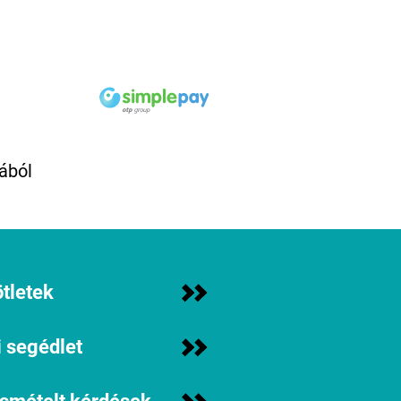
ából
tletek
 segédlet