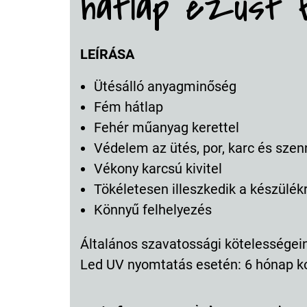
hátlap ezüst 
LEÍRÁSA
Ütésálló anyagminőség
Fém hátlap
Fehér műanyag kerettel
Védelem az ütés, por, karc és szen
Vékony karcsú kivitel
Tökéletesen illeszkedik a készülék
Könnyű felhelyezés
Általános szavatossági kötelességeink
Led UV nyomtatás esetén: 6 hónap k