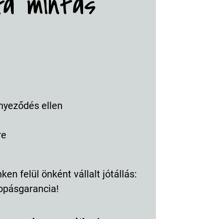
fa mintás
nyeződés ellen
re
en felül önként vállalt jótállás:
opásgarancia!