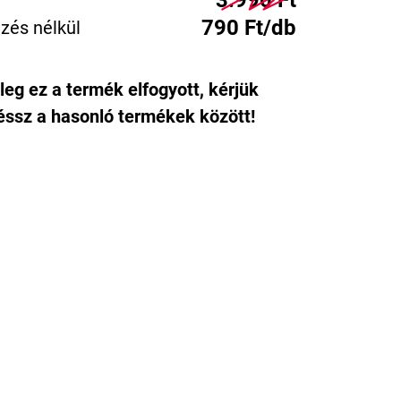
3.990 Ft
790 Ft/db
zés nélkül
leg ez a termék elfogyott, kérjük
ssz a hasonló termékek között!