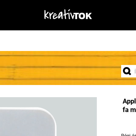
Appl
fa m
Régi ár