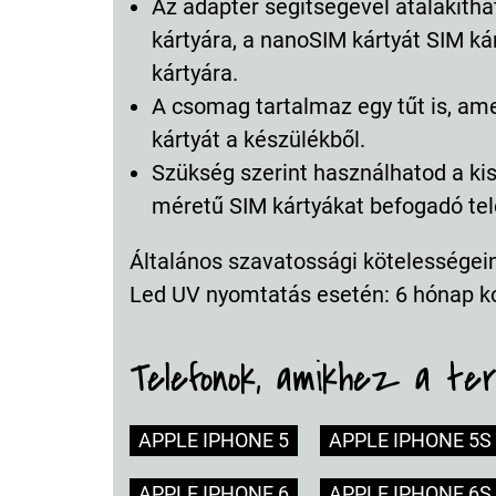
Az adapter segítségével átalakíth
kártyára, a nanoSIM kártyát SIM ká
kártyára.
A csomag tartalmaz egy tűt is, ame
kártyát a készülékből.
Szükség szerint használhatod a kis
méretű SIM kártyákat befogadó tel
Általános szavatossági kötelességeink
Led UV nyomtatás esetén: 6 hónap k
Telefonok, amikhez a te
APPLE IPHONE 5
APPLE IPHONE 5S
APPLE IPHONE 6
APPLE IPHONE 6S