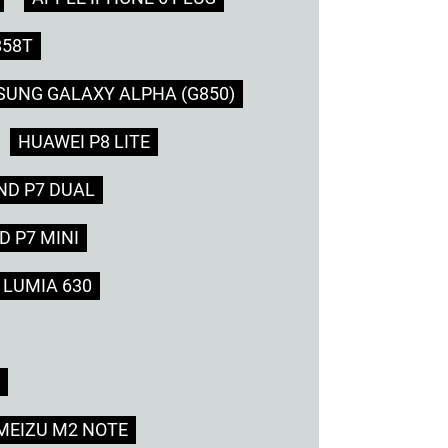
858T
UNG GALAXY ALPHA (G850)
HUAWEI P8 LITE
ND P7 DUAL
 P7 MINI
 LUMIA 630
MEIZU M2 NOTE