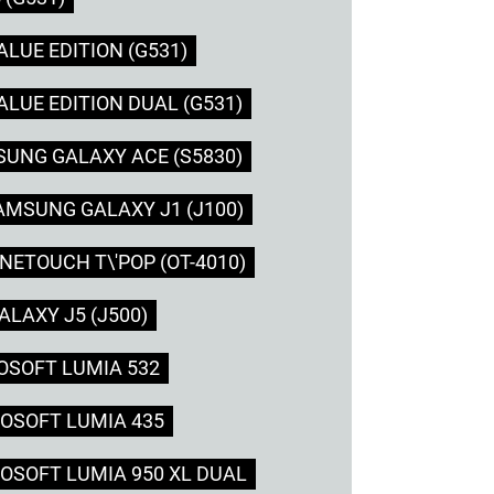
LUE EDITION (G531)
LUE EDITION DUAL (G531)
UNG GALAXY ACE (S5830)
AMSUNG GALAXY J1 (J100)
NETOUCH T\'POP (OT-4010)
LAXY J5 (J500)
OSOFT LUMIA 532
OSOFT LUMIA 435
OSOFT LUMIA 950 XL DUAL