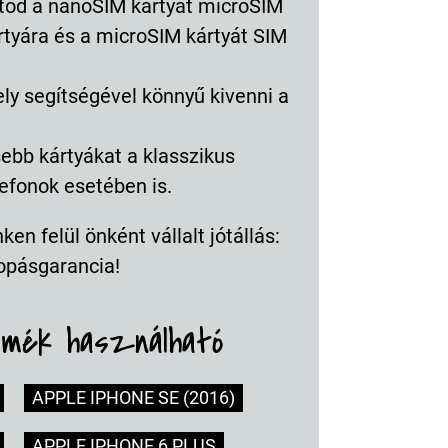
atod a nanoSIM kártyát microSIM
rtyára és a microSIM kártyát SIM
ly segítségével könnyű kivenni a
ebb kártyákat a klasszikus
efonok esetében is.
en felül önként vállalt jótállás:
opásgarancia!
rmék használható
APPLE IPHONE SE (2016)
APPLE IPHONE 6 PLUS