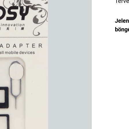
Terve
Jelen
böngé