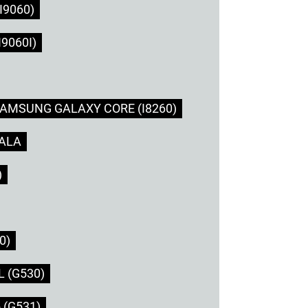
9060)
9060I)
AMSUNG GALAXY CORE (I8260)
ALA
)
0)
 (G530)
(G531)