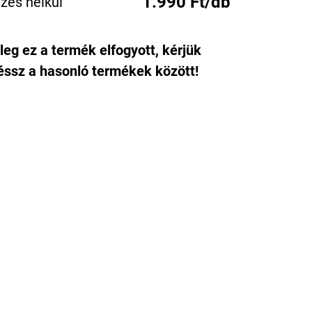
1.990 Ft/db
zés nélkül
leg ez a termék elfogyott, kérjük
ssz a hasonló termékek között!