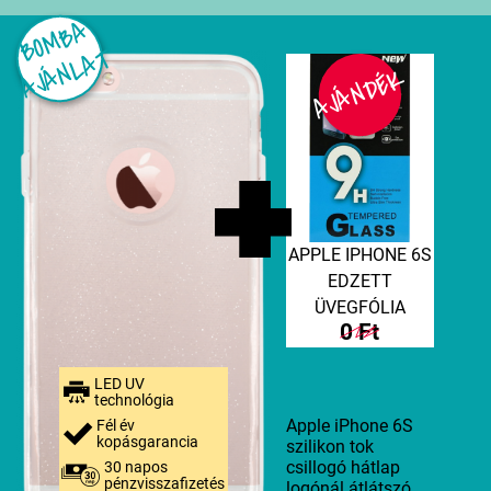
B
O
M
B
A
A
J
Á
N
L
A
T
AJÁNDÉK
APPLE IPHONE 6S
EDZETT
ÜVEGFÓLIA
0 Ft
LED UV
technológia
Apple iPhone 6S
Fél év
kopásgarancia
szilikon tok
csillogó hátlap
30 napos
pénzvisszafizetés
logónál átlátszó