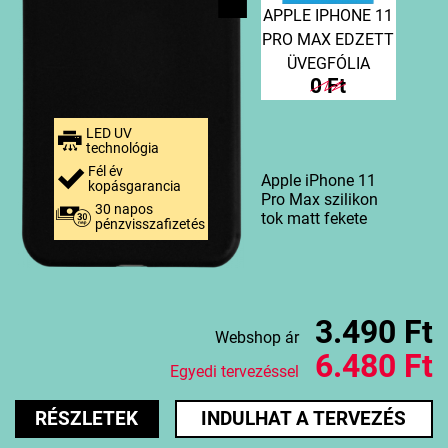
APPLE IPHONE 11
PRO MAX EDZETT
ÜVEGFÓLIA
0 Ft
LED UV
technológia
Fél év
Apple iPhone 11
kopásgarancia
Pro Max szilikon
30 napos
tok matt fekete
pénzvisszafizetés
3.490 Ft
Webshop ár
6.480 Ft
Egyedi tervezéssel
RÉSZLETEK
INDULHAT A TERVEZÉS