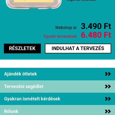
3.490 Ft
Webshop ár
6.480 Ft
Egyedi tervezéssel
RÉSZLETEK
INDULHAT A TERVEZÉS
Ajándék ötletek
Tervezési segédlet
Gyakran ismételt kérdések
Rólunk